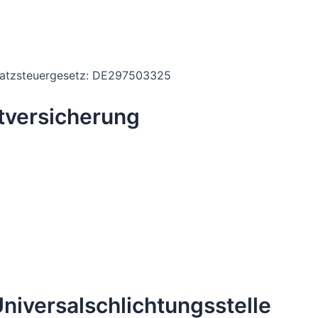
satzsteuergesetz: DE297503325
tversicherung
niversalschlichtungsstelle